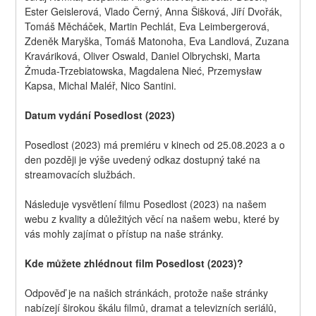
Ester Geislerová, Vlado Černý, Anna Šišková, Jiří Dvořák, 
Tomáš Měcháček, Martin Pechlát, Eva Leimbergerová, 
Zdeněk Maryška, Tomáš Matonoha, Eva Landlová, Zuzana 
Kraváriková, Oliver Oswald, Daniel Olbrychski, Marta 
Żmuda-Trzebiatowska, Magdalena Nieć, Przemysław 
Kapsa, Michal Maléř, Nico Santini.
Datum vydání Posedlost (2023)
Posedlost (2023) má premiéru v kinech od 25.08.2023 a o 
den později je výše uvedený odkaz dostupný také na 
streamovacích službách.
Následuje vysvětlení filmu Posedlost (2023) na našem 
webu z kvality a důležitých věcí na našem webu, které by 
vás mohly zajímat o přístup na naše stránky.
Kde můžete zhlédnout film Posedlost (2023)?
Odpověď je na našich stránkách, protože naše stránky 
nabízejí širokou škálu filmů, dramat a televizních seriálů, 