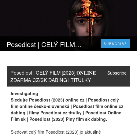
Posedlost | CELÝ FILM [2023] 𝐎𝐍𝐋𝐈𝐍𝐄 ZDARMA CZ/SK DABING I TITULKY
SUBSCRIBE
Posedlost | CELÝ FILM [2023] 𝐎𝐍𝐋𝐈𝐍𝐄 
Subscribe
ZDARMA CZ/SK DABING I TITULKY
Investigating
-
Sledujte Posedlost (2023) online cz | Posedlost celý 
film online česko-slovenská | Posedlost film online cz 
dabing | filmy Posedlost cz titulky | Posedlost Online 
Film sk | Posedlost (2023) Plný film sk dabing.
Sledovat celý film Posedlost (2023) je aktuálně 