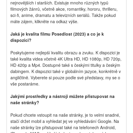
nejnovějších i starších. Existuje mnoho různých typů 
filmových žánrů, včetně akce, romantiky, hororu, thrilleru, 
sci-fi, anime, dramatu a televizních seriálů. Takže pokud 
máte zájem, klikněte na odkaz výše.
Jaká je kvalita filmu Posedlost (2023) a co je k 
dispozici?
Poskytujeme nejlepší kvalitu obrazu a zvuku. K dispozici je 
také kvalita videa včetně 4K Ultra HD, HD 1080p, HD 720p, 
HD 420p a Mp4. Dostupné také s českými titulky a českým 
dabingem. K dispozici také v globálním jazyce, konkrétně v 
angličtině. Vyberete si pouze podle své představy, my se o 
vše postaráme.
Jakými prostředky a nástroji můžete přistupovat na 
naše stránky?
Pokud chcete vstoupit na naše stránky, je to velmi snadné, 
stačí držet mobil a vyhledat jej ve vyhledávání Google. Na 
naše stránky lze přistupovat také na telefonech Android, 