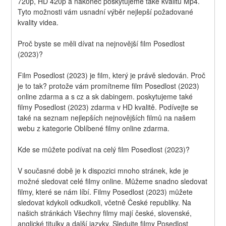
720p, HD 420p a nakonec poskytujeme také kvalitu Mp4. 
Tyto možnosti vám usnadní výběr nejlepší požadované 
kvality videa.
Proč byste se měli dívat na nejnovější film Posedlost 
(2023)?
Film Posedlost (2023) je film, který je právě sledován. Proč 
je to tak? protože vám promítneme film Posedlost (2023) 
online zdarma a s cz a sk dabingem. poskytujeme také 
filmy Posedlost (2023) zdarma v HD kvalitě. Podívejte se 
také na seznam nejlepších nejnovějších filmů na našem 
webu z kategorie Oblíbené filmy online zdarma.
Kde se můžete podívat na celý film Posedlost (2023)?
V současné době je k dispozici mnoho stránek, kde je 
možné sledovat celé filmy online. Můžeme snadno sledovat 
filmy, které se nám líbí. Filmy Posedlost (2023) můžete 
sledovat kdykoli odkudkoli, včetně České republiky. Na 
našich stránkách Všechny filmy mají české, slovenské, 
anglické titulky a další jazyky. Sledujte filmy Posedlost 