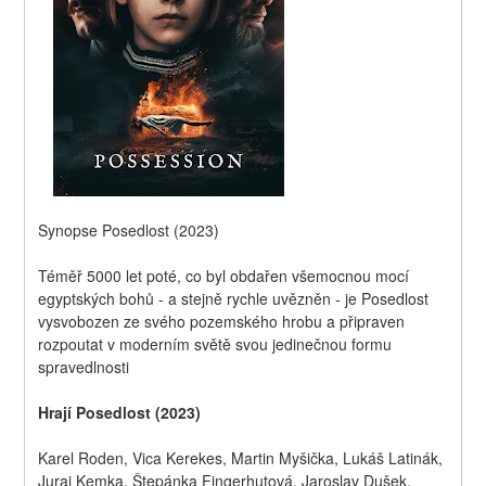
Synopse Posedlost (2023)
Téměř 5000 let poté, co byl obdařen všemocnou mocí 
egyptských bohů - a stejně rychle uvězněn - je Posedlost  
vysvobozen ze svého pozemského hrobu a připraven 
rozpoutat v moderním světě svou jedinečnou formu 
spravedlnosti
Hrají Posedlost (2023)
Karel Roden, Vica Kerekes, Martin Myšička, Lukáš Latinák, 
Juraj Kemka, Štepánka Fingerhutová, Jaroslav Dušek, 